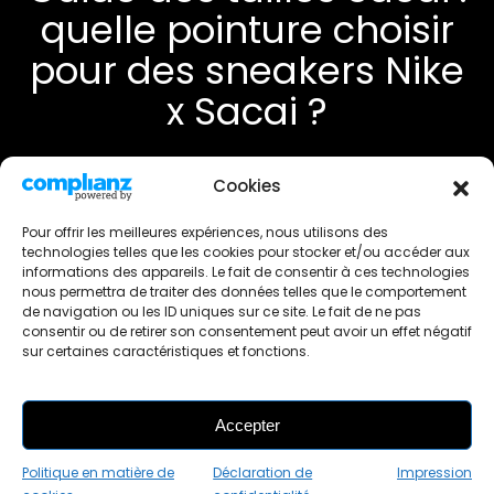
quelle pointure choisir
pour des sneakers Nike
x Sacai ?
25 septembre 2025
|
occasneaks
Cookies
Comment taillent les baskets
Pour offrir les meilleures expériences, nous utilisons des
Sacai ?
technologies telles que les cookies pour stocker et/ou accéder aux
informations des appareils. Le fait de consentir à ces technologies
nous permettra de traiter des données telles que le comportement
Les sneakers
Sacai x Nike
(
LD Waffle
,
VaporWaffle
,
Blazer
,
de navigation ou les ID uniques sur ce site. Le fait de ne pas
etc.) taillent généralement
normalement
. Vous pouvez
consentir ou de retirer son consentement peut avoir un effet négatif
donc prendre
votre pointure habituelle
.
sur certaines caractéristiques et fonctions.
Conseil : si vous êtes entre deux tailles, privilégiez la
plus
grande
, car certains modèles sont un peu ajustés à
l’avant-pied.
Accepter
Guide des tailles Nike x Sacai
Politique en matière de
Déclaration de
Impression