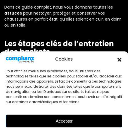
Dans ce guide complet, nous vous donnons toutes les
astuces
pour nettoyer, protéger et conserver vos
chaussures en parfait état, qu’elles soient en cuir, en daim
ou en toile.
Les étapes clés de l’entretien
des baskets
Cookies
1. Nettoyer régulièrement ses
Pour offrir les meilleures expériences, nous utilisons des
chaussures
technologies telles que les cookies pour stocker et/ou accéder aux
informations des appareils. Le fait de consentir à ces technologies
nous permettra de traiter des données telles que le comportement
Le nettoyage est la base de tout.
de navigation ou les ID uniques sur ce site. Le fait de ne pas
consentir ou de retirer son consentement peut avoir un effet négatif
sur certaines caractéristiques et fonctions.
Nettoyage à sec
Retirez la poussière avec une brosse douce
Accepter
Idéal pour les modèles en daim comme les
Isabel