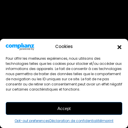
Cookies
Pour offrir les meilleures expériences, nous utilisons des
technologies telles que les cookies pour stocker et/ou accéder aux
informations des appareils. Le fait de consentir à ces technologies
nous permettra de traiter des données telles que le comportement
de navigation ou les ID uniques sur ce site. Le fait de ne pas
consentir ou de retirer son consentement peut avoir un effet négatif
sur certaines caractéristiques et fonctions.
© Occasneaks
Imprint
Cookie policy
Accept
Confidentiality & Privacy
Realization: MidiConcept
Webdesign : Lily Blue
Opt-out preferences
Déclaration de confidentialité
Imprint