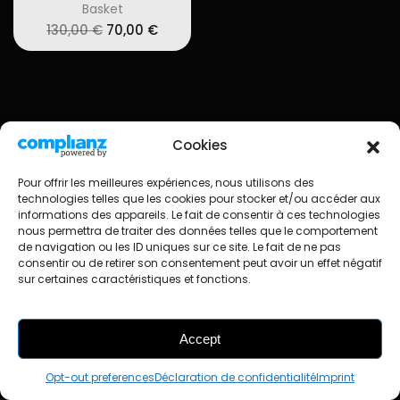
Basket
Original
Current
130,00
€
70,00
€
price
price
was:
is:
130,00 €.
70,00 €.
Cookies
© Occasneaks
Imprint
Cookie policy
Pour offrir les meilleures expériences, nous utilisons des
Confidentiality & Privacy
technologies telles que les cookies pour stocker et/ou accéder aux
Realization: MidiConcept
Webdesign : Lily Blue
informations des appareils. Le fait de consentir à ces technologies
nous permettra de traiter des données telles que le comportement
de navigation ou les ID uniques sur ce site. Le fait de ne pas
consentir ou de retirer son consentement peut avoir un effet négatif
sur certaines caractéristiques et fonctions.
Accept
FILTRES
Opt-out preferences
Déclaration de confidentialité
Imprint