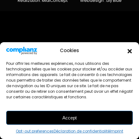
Realization: MidiConcept
Webdesign : Lily Blue
Cookies
Pour offrir les meilleures expériences, nous utilisons des
technologies telles que les cookies pour stocker et/ou accéder aux
informations des appareils. Le fait de consentir à ces technologies
nous permettra de traiter des données telles que le comportement
de navigation ou les ID uniques sur ce site. Le fait de ne pas
consentir ou de retirer son consentement peut avoir un effet négatif
sur certaines caractéristiques et fonctions.
Accept
FILTRES
Opt-out preferences
Déclaration de confidentialité
Imprint