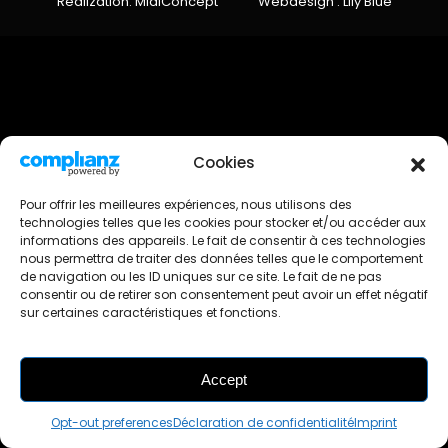
Realization: MidiConcept
Webdesign : Lily Blue
Cookies
Pour offrir les meilleures expériences, nous utilisons des
technologies telles que les cookies pour stocker et/ou accéder aux
informations des appareils. Le fait de consentir à ces technologies
nous permettra de traiter des données telles que le comportement
de navigation ou les ID uniques sur ce site. Le fait de ne pas
consentir ou de retirer son consentement peut avoir un effet négatif
sur certaines caractéristiques et fonctions.
Accept
FILTRES
Opt-out preferences
Déclaration de confidentialité
Imprint