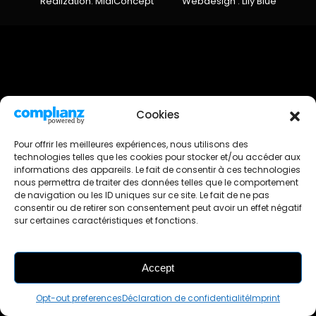
Realization: MidiConcept
Webdesign : Lily Blue
Cookies
Pour offrir les meilleures expériences, nous utilisons des
technologies telles que les cookies pour stocker et/ou accéder aux
informations des appareils. Le fait de consentir à ces technologies
nous permettra de traiter des données telles que le comportement
de navigation ou les ID uniques sur ce site. Le fait de ne pas
consentir ou de retirer son consentement peut avoir un effet négatif
sur certaines caractéristiques et fonctions.
Accept
FILTRES
Opt-out preferences
Déclaration de confidentialité
Imprint