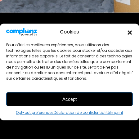
Black Christmas
Cookies
Pour offrir les meilleures expériences, nous utilisons des
29 November 2024
|
occasneaks
technologies telles que les cookies pour stocker et/ou accéder aux
informations des appareils. Le fait de consentir à ces technologies
Le BLACK FRIDAY était trop court ?
nous permettra de traiter des données telles que le comportement
de navigation ou les ID uniques sur ce site. Le fait de ne pas
Chez OCCASNEAKS les promos continuent jusqu’à Noël
consentir ou de retirer son consentement peut avoir un effet négatif
grâce au BLACK Christmas, retrouves sur le site une
sur certaines caractéristiques et fonctions.
sélection de plus de 200 paires en réduction allant de 10 à
60% !
Accept
Avec une livraison en 3 à 4 jours chacun d’entre vous
pourra commander ses cadeaux chez OCCASNEAKS
Opt-out preferences
Déclaration de confidentialité
Imprint
jusqu’au 20 décembre maximum pour être sûr de les
recevoir avant Noël.
Joyeux Noël et Joyeux shopping !🎅