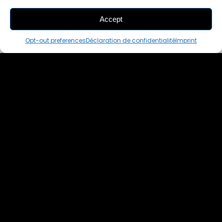
Accept
THIS PAIR IS
ALREADY SOLD OUT
Opt-out preferences
Déclaration de confidentialité
Imprint