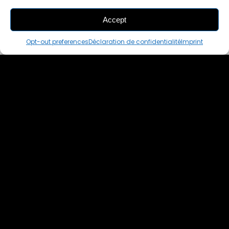
Accept
THIS PAIR IS
ALREADY SOLD OUT
Opt-out preferences
Déclaration de confidentialité
Imprint