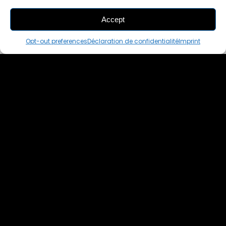
Accept
THIS PAIR IS
ALREADY SOLD OUT
Opt-out preferences
Déclaration de confidentialité
Imprint