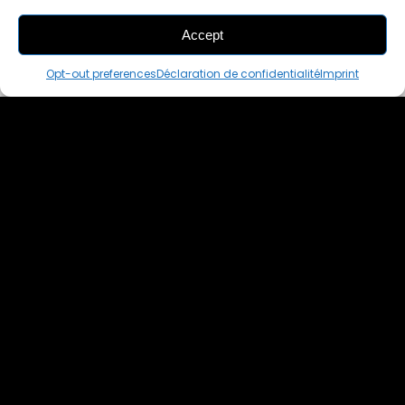
Accept
ADD
TO CART
Opt-out preferences
Déclaration de confidentialité
Imprint