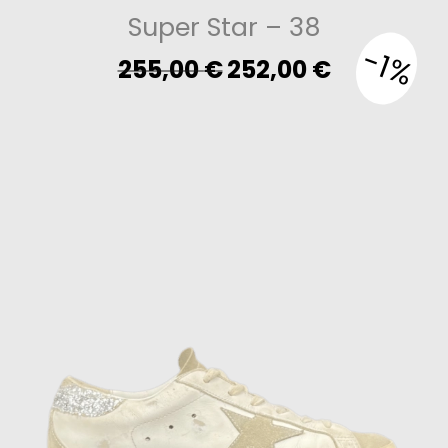
Super Star
– 38
-1%
Original
Current
255,00
€
252,00
€
price
price
was:
is:
255,00 €.
252,00 €.