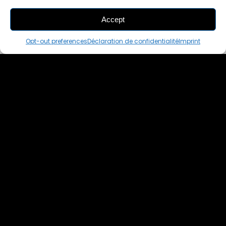
Accept
THIS PAIR IS
ALREADY SOLD OUT
Opt-out preferences
Déclaration de confidentialité
Imprint