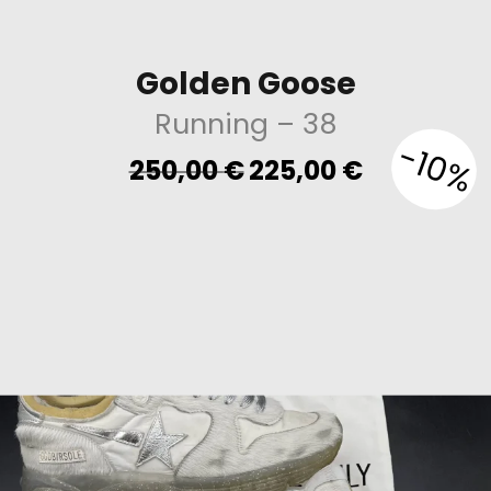
Golden Goose
Running
– 38
-10%
Original
Current
250,00
€
225,00
€
price
price
was:
is:
250,00 €.
225,00 €.