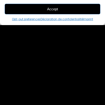
Accept
ADD
TO CART
Opt-out preferences
Déclaration de confidentialité
Imprint