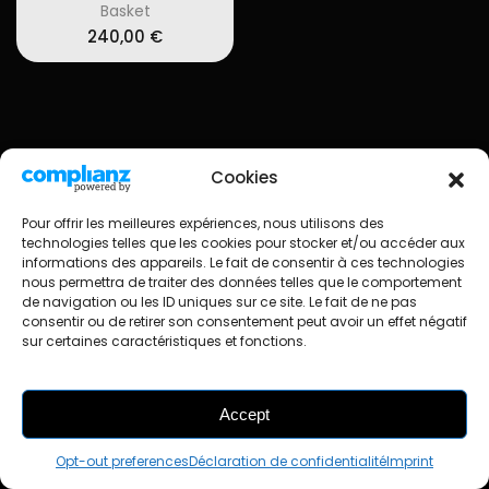
Basket
240,00
€
Cookies
© Occasneaks
Imprint
Cookie policy
Pour offrir les meilleures expériences, nous utilisons des
Confidentiality & Privacy
technologies telles que les cookies pour stocker et/ou accéder aux
Realization: MidiConcept
Webdesign : Lily Blue
informations des appareils. Le fait de consentir à ces technologies
nous permettra de traiter des données telles que le comportement
de navigation ou les ID uniques sur ce site. Le fait de ne pas
consentir ou de retirer son consentement peut avoir un effet négatif
sur certaines caractéristiques et fonctions.
Accept
FILTRES
Opt-out preferences
Déclaration de confidentialité
Imprint