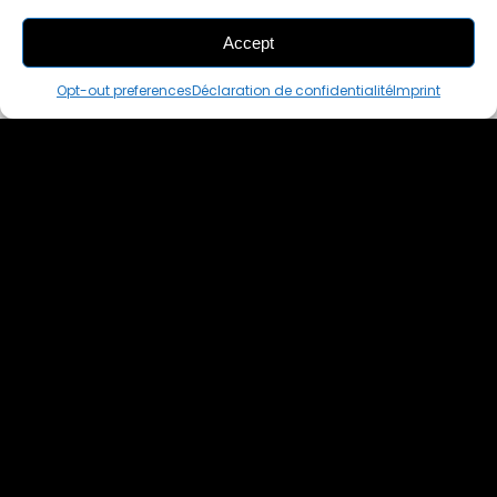
Accept
ADD
TO CART
Opt-out preferences
Déclaration de confidentialité
Imprint