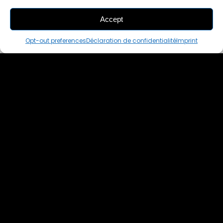
Accept
THIS PAIR IS
ALREADY SOLD OUT
Opt-out preferences
Déclaration de confidentialité
Imprint