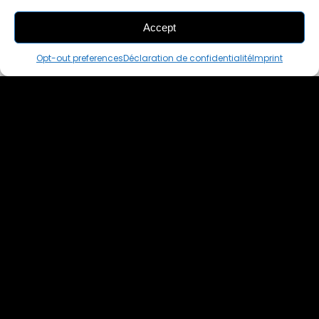
Accept
THIS PAIR IS
ALREADY SOLD OUT
Opt-out preferences
Déclaration de confidentialité
Imprint