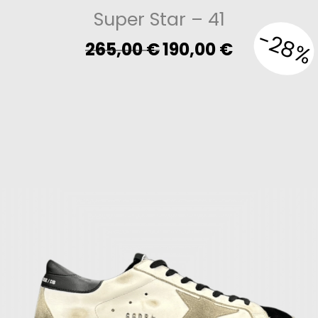
Super Star
– 41
-28%
Original
Current
265,00
€
190,00
€
price
price
was:
is:
265,00 €.
190,00 €.