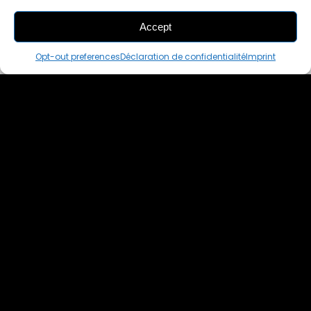
Accept
THIS PAIR IS
ALREADY SOLD OUT
Opt-out preferences
Déclaration de confidentialité
Imprint