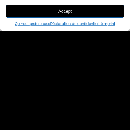
Accept
THIS PAIR IS
ALREADY SOLD OUT
Opt-out preferences
Déclaration de confidentialité
Imprint