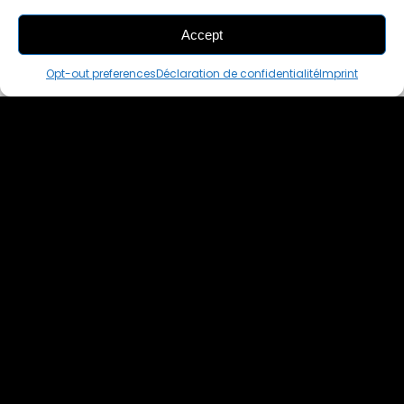
Accept
THIS PAIR IS
ALREADY SOLD OUT
Opt-out preferences
Déclaration de confidentialité
Imprint