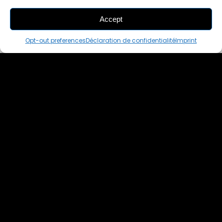
Accept
THIS PAIR IS
IN A CART
Opt-out preferences
Déclaration de confidentialité
Imprint