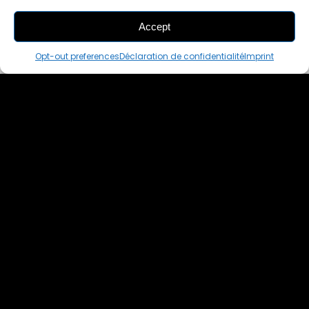
Accept
THIS PAIR IS
ALREADY SOLD OUT
Opt-out preferences
Déclaration de confidentialité
Imprint