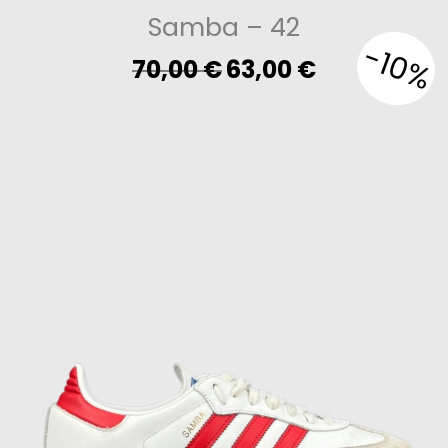
Samba
– 42
-10%
Original
Current
70,00
€
63,00
€
price
price
was:
is:
70,00 €.
63,00 €.