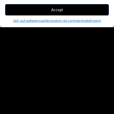
Accept
THIS PAIR IS
ALREADY SOLD OUT
Opt-out preferences
Déclaration de confidentialité
Imprint