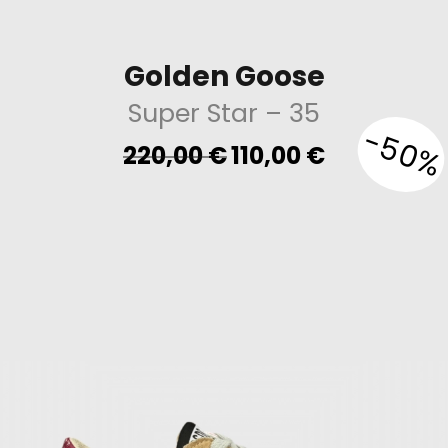
Golden Goose
Super Star
– 35
-50%
Original
Current
220,00
€
110,00
€
price
price
was:
is:
220,00 €.
110,00 €.