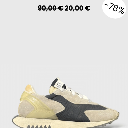
-78%
Original
Current
90,00
€
20,00
€
price
price
was:
is:
90,00 €.
20,00 €.