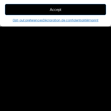
Accept
THIS PAIR IS
IN A CART
Opt-out preferences
Déclaration de confidentialité
Imprint