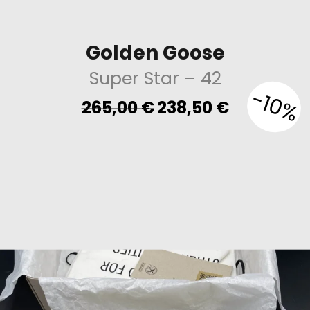
Golden Goose
Super Star
– 42
-10%
Original
Current
265,00
€
238,50
€
price
price
was:
is:
265,00 €.
238,50 €.