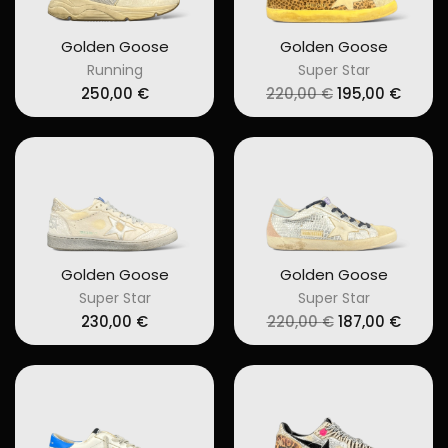
Golden Goose
Golden Goose
Running
Super Star
Original
Curre
250,00
€
220,00
€
195,00
€
price
price
was:
is:
220,00 €.
195,00
Golden Goose
Golden Goose
Super Star
Super Star
Original
Curre
230,00
€
220,00
€
187,00
€
price
price
was:
is:
220,00 €.
187,00