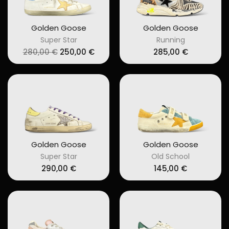
Golden Goose
Golden Goose
Super Star
Running
Original
Current
280,00
€
250,00
€
285,00
€
price
price
was:
is:
280,00 €.
250,00 €.
Golden Goose
Golden Goose
Super Star
Old School
290,00
€
145,00
€