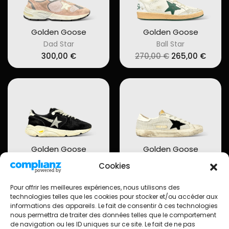
Golden Goose
Golden Goose
Dad Star
Ball Star
Original
Curre
300,00
€
270,00
€
265,00
€
price
price
was:
is:
270,00 €.
265,0
Golden Goose
Golden Goose
Running
Super Star
Cookies
Original
Current
335,00
€
290,00
€
285,00
€
price
price
Pour offrir les meilleures expériences, nous utilisons des
was:
is:
335,00 €.
290,00 €.
technologies telles que les cookies pour stocker et/ou accéder aux
informations des appareils. Le fait de consentir à ces technologies
nous permettra de traiter des données telles que le comportement
de navigation ou les ID uniques sur ce site. Le fait de ne pas