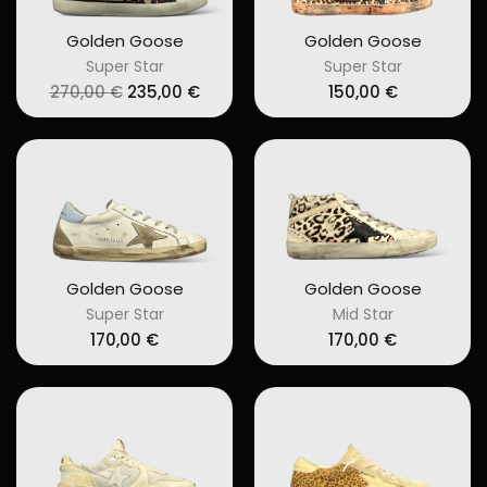
Golden Goose
Golden Goose
Super Star
Super Star
Original
Current
270,00
€
235,00
€
150,00
€
price
price
was:
is:
270,00 €.
235,00 €.
Golden Goose
Golden Goose
Super Star
Mid Star
170,00
€
170,00
€