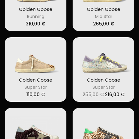
Golden Goose
Golden Goose
Running
Mid Star
310,00
€
265,00
€
Golden Goose
Golden Goose
Super Star
Super Star
Original
Curre
110,00
€
255,00
€
216,00
€
price
price
was:
is:
255,00 €.
216,00