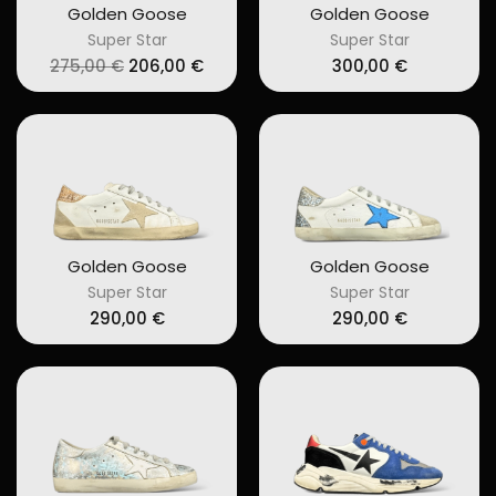
Golden Goose
Golden Goose
Super Star
Super Star
Original
Current
275,00
€
206,00
€
300,00
€
price
price
was:
is:
275,00 €.
206,00 €.
Golden Goose
Golden Goose
Super Star
Super Star
290,00
€
290,00
€