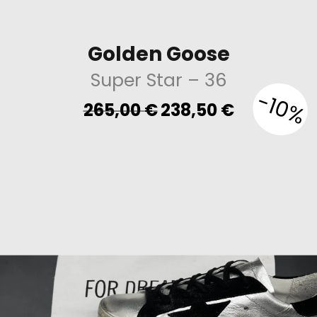
Golden Goose
Super Star
– 36
-10%
Original
Current
265,00
€
238,50
€
price
price
was:
is:
265,00 €.
238,50 €.