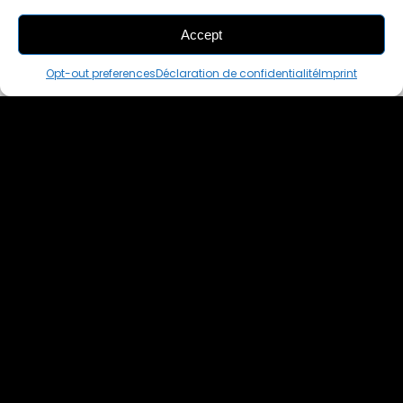
Accept
ADD
TO CART
Opt-out preferences
Déclaration de confidentialité
Imprint