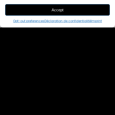
Accept
THIS PAIR IS
ALREADY SOLD OUT
Opt-out preferences
Déclaration de confidentialité
Imprint