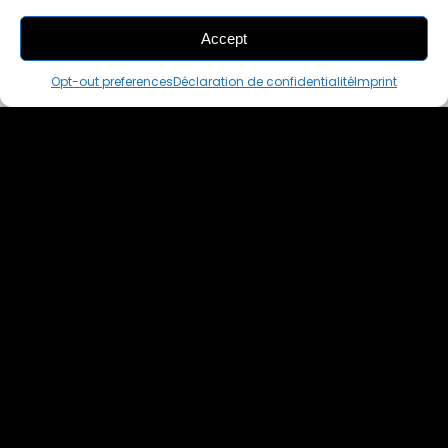
Accept
THIS PAIR IS
ALREADY SOLD OUT
Opt-out preferences
Déclaration de confidentialité
Imprint