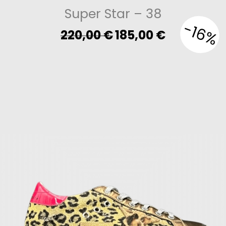
Super Star
– 38
-16%
Original
Current
220,00
€
185,00
€
price
price
was:
is:
220,00 €.
185,00 €.