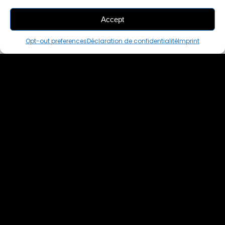
Accept
THIS PAIR IS
ALREADY SOLD OUT
Opt-out preferences
Déclaration de confidentialité
Imprint