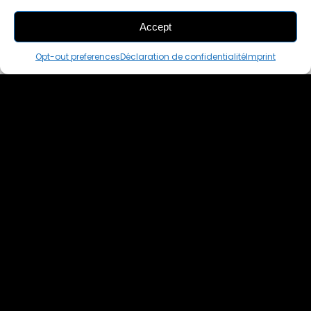
Accept
THIS PAIR IS
ALREADY SOLD OUT
Opt-out preferences
Déclaration de confidentialité
Imprint