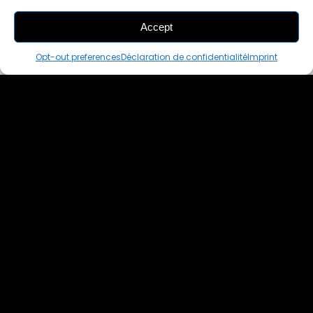
Accept
THIS PAIR IS
ALREADY SOLD OUT
Opt-out preferences
Déclaration de confidentialité
Imprint