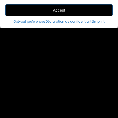
Accept
THIS PAIR IS
ALREADY SOLD OUT
Opt-out preferences
Déclaration de confidentialité
Imprint