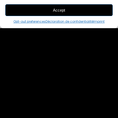
Accept
THIS PAIR IS
ALREADY SOLD OUT
Opt-out preferences
Déclaration de confidentialité
Imprint