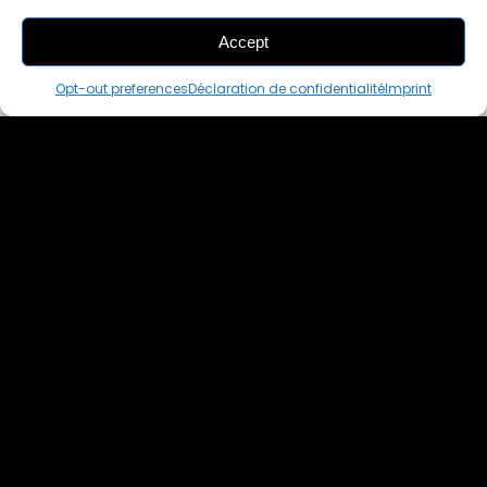
Accept
THIS PAIR IS
ALREADY SOLD OUT
Opt-out preferences
Déclaration de confidentialité
Imprint