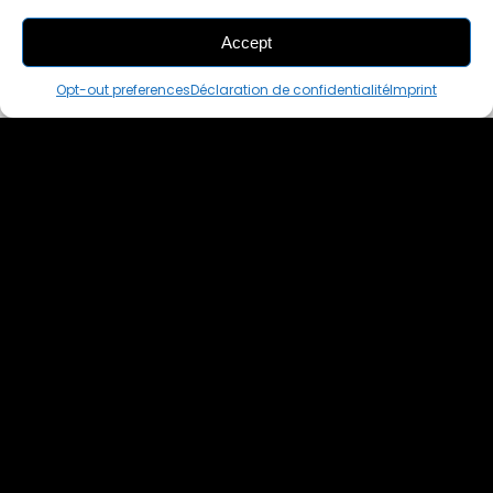
Accept
THIS PAIR IS
ALREADY SOLD OUT
Opt-out preferences
Déclaration de confidentialité
Imprint