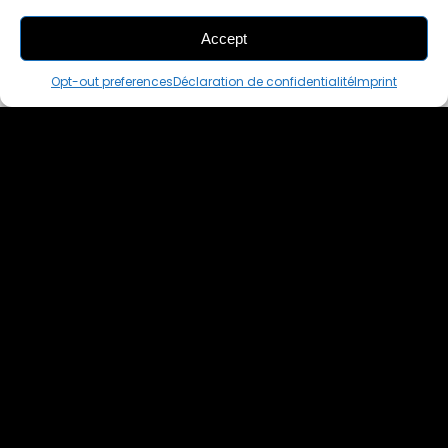
Accept
THIS PAIR IS
ALREADY SOLD OUT
Opt-out preferences
Déclaration de confidentialité
Imprint