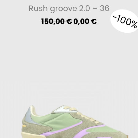
Rush groove 2.0
– 36
-100
Original
Current
150,00
€
0,00
€
price
price
was:
is:
150,00 €.
0,00 €.