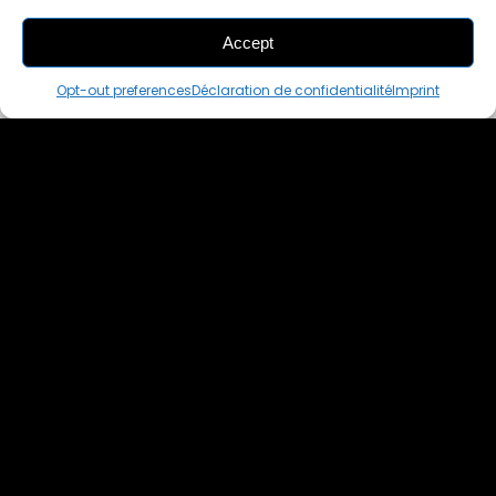
Accept
ADD
TO CART
Opt-out preferences
Déclaration de confidentialité
Imprint