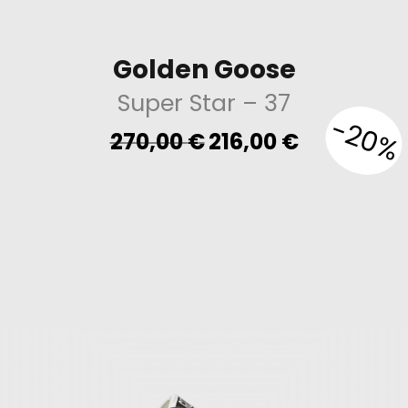
Golden Goose
Super Star
– 37
-20%
Original
Current
270,00
€
216,00
€
price
price
was:
is:
270,00 €.
216,00 €.