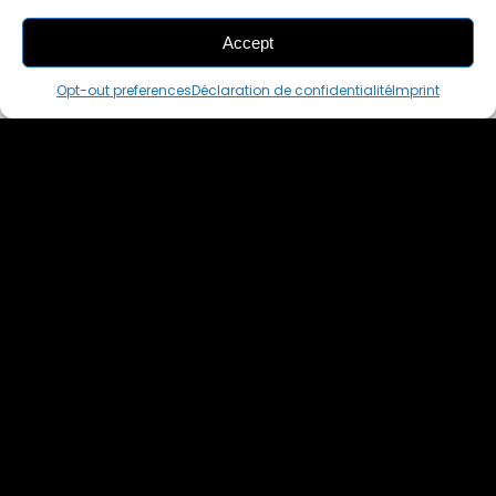
Accept
THIS PAIR IS
ALREADY SOLD OUT
Opt-out preferences
Déclaration de confidentialité
Imprint