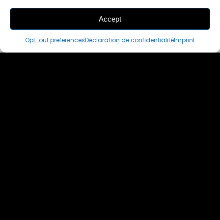
Accept
ADD
TO CART
Opt-out preferences
Déclaration de confidentialité
Imprint