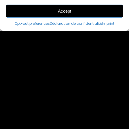
Accept
THIS PAIR IS
IN A CART
Opt-out preferences
Déclaration de confidentialité
Imprint