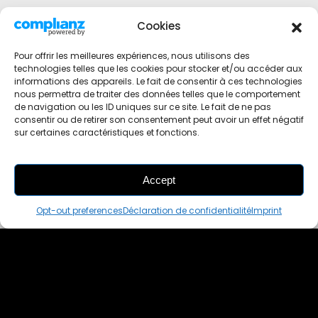
Cookies
Pour offrir les meilleures expériences, nous utilisons des
technologies telles que les cookies pour stocker et/ou accéder aux
informations des appareils. Le fait de consentir à ces technologies
nous permettra de traiter des données telles que le comportement
de navigation ou les ID uniques sur ce site. Le fait de ne pas
consentir ou de retirer son consentement peut avoir un effet négatif
sur certaines caractéristiques et fonctions.
Accept
THIS PAIR IS
ALREADY SOLD OUT
Opt-out preferences
Déclaration de confidentialité
Imprint