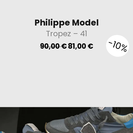
Philippe Model
Tropez
– 41
-10%
Original
Current
90,00
€
81,00
€
price
price
was:
is:
90,00 €.
81,00 €.