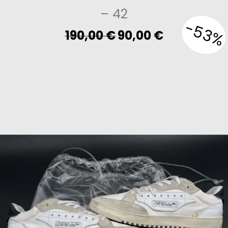
– 42
-53%
Original
Current
190,00
€
90,00
€
price
price
was:
is:
190,00 €.
90,00 €.