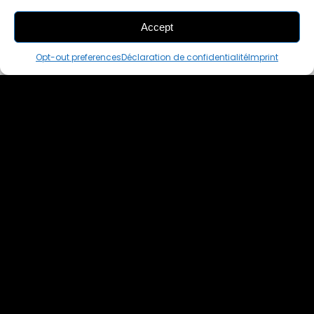
Accept
THIS PAIR IS
IN A CART
Opt-out preferences
Déclaration de confidentialité
Imprint