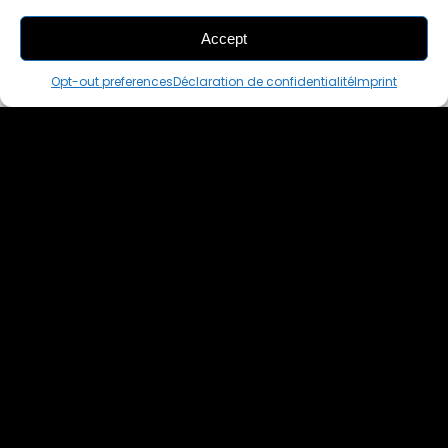
Accept
THIS PAIR IS
ALREADY SOLD OUT
Opt-out preferences
Déclaration de confidentialité
Imprint